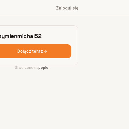
Zaloguj się
zymienmichal52
Dołącz teraz
Stworzone na
pople
.