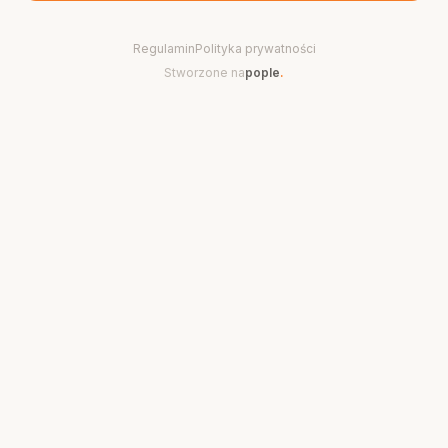
Regulamin
Polityka prywatności
Stworzone na
pople
.