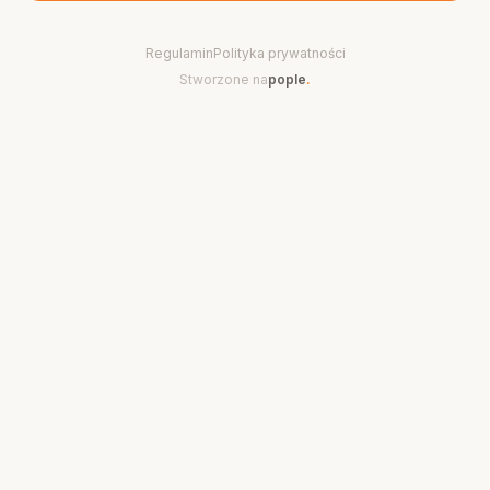
Regulamin
Polityka prywatności
Stworzone na
pople
.