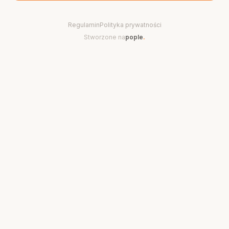
Regulamin
Polityka prywatności
Stworzone na
pople
.