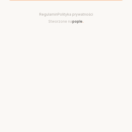
Regulamin
Polityka prywatności
Stworzone na
pople
.