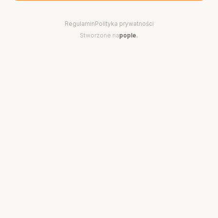
Regulamin
Polityka prywatności
Stworzone na
pople
.