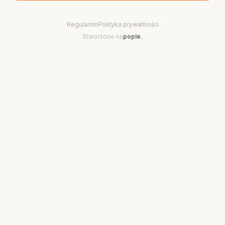
Regulamin
Polityka prywatności
Stworzone na
pople
.