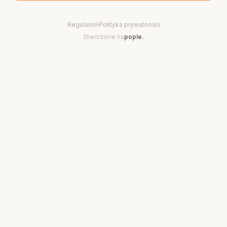
Regulamin
Polityka prywatności
Stworzone na
pople
.