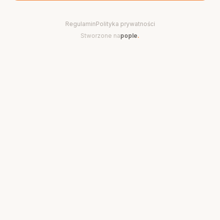
Regulamin
Polityka prywatności
Stworzone na
pople
.