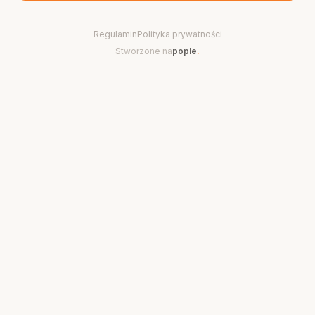
Regulamin
Polityka prywatności
Stworzone na
pople
.