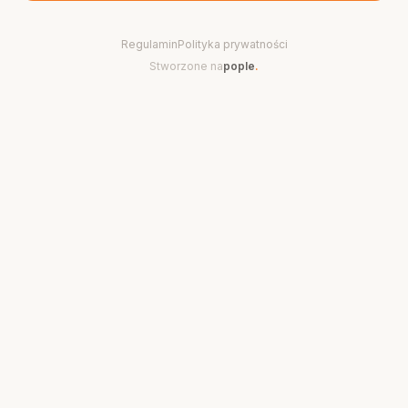
Regulamin
Polityka prywatności
Stworzone na
pople
.