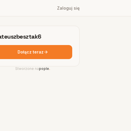
Zaloguj się
teuszbesztak6
Dołącz teraz
Stworzone na
pople
.