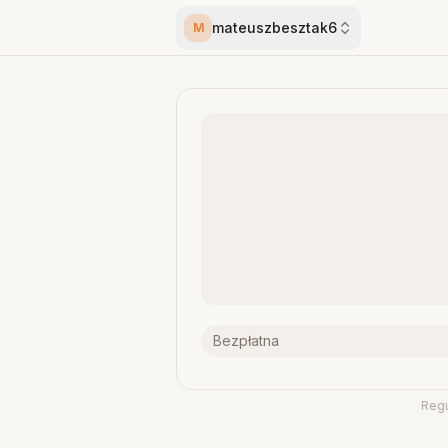
mateuszbesztak6
M
Bezpłatna
Reg