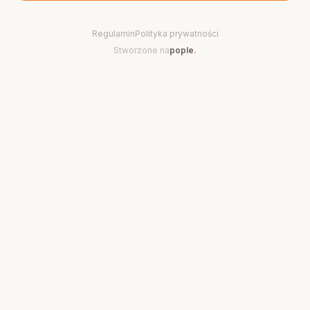
Regulamin
Polityka prywatności
Stworzone na
pople
.