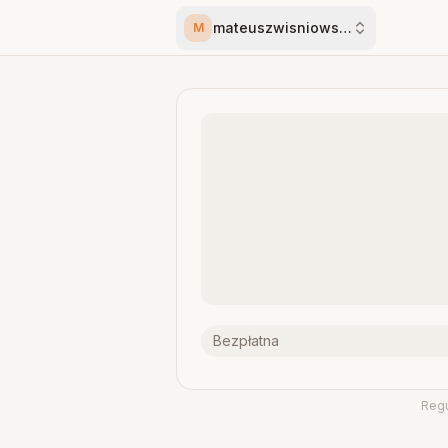
mateuszwisniowski70
M
Bezpłatna
Reg