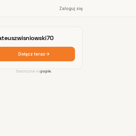
Zaloguj się
teuszwisniowski70
Dołącz teraz
Stworzone na
pople
.