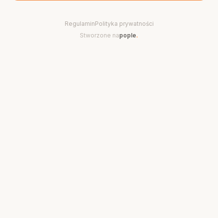
Regulamin
Polityka prywatności
Stworzone na
pople
.