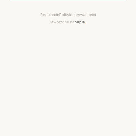
Regulamin
Polityka prywatności
Stworzone na
pople
.