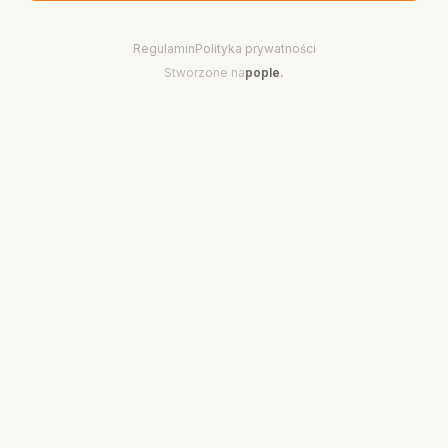
Regulamin
Polityka prywatności
Stworzone na
pople
.