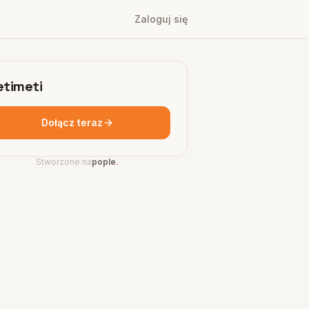
Zaloguj się
timeti
Dołącz teraz
Stworzone na
pople
.