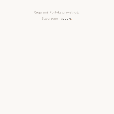
Regulamin
Polityka prywatności
Stworzone na
pople
.