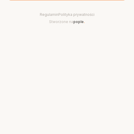
Regulamin
Polityka prywatności
Stworzone na
pople
.