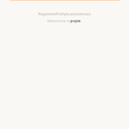
Regulamin
Polityka prywatności
Stworzone na
pople
.