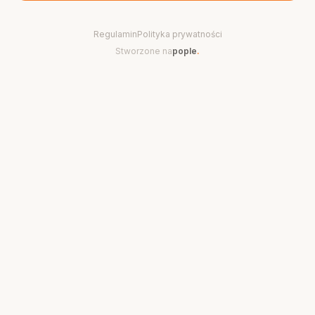
Regulamin
Polityka prywatności
Stworzone na
pople
.