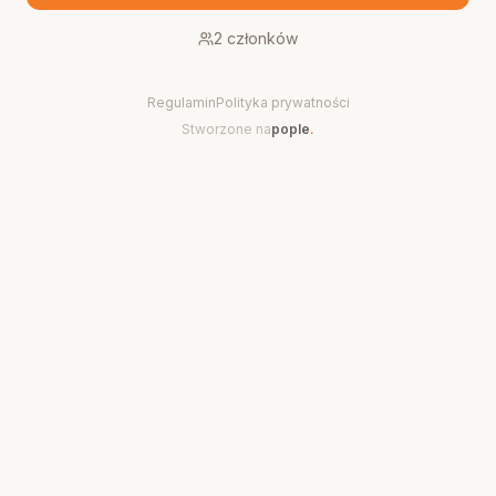
2
członków
Regulamin
Polityka prywatności
Stworzone na
pople
.