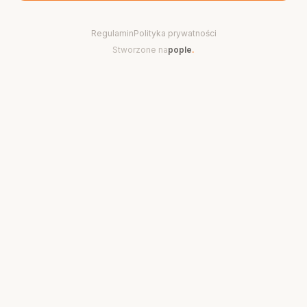
Regulamin
Polityka prywatności
Stworzone na
pople
.