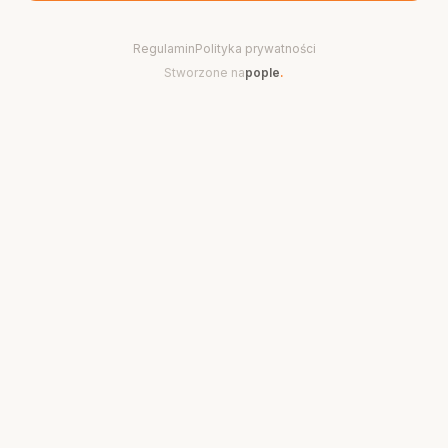
Regulamin
Polityka prywatności
Stworzone na
pople
.