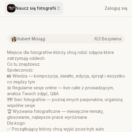
Naucz się fotografii
Zaloguj się
Hubert Misiąg
3
|
Bezpłatna
Miejsce dla fotografów którzy chcą robić zdjęcia które
zatrzymują oddech.
Co tu znajdziesz:
Społeczność:
📸 Wiedza — kompozycja, światło, edycja, sprzęt i wszystko
co między tym
📅 Regularne sesje online — live calle z prowadzącym,
analiza Twoich zdjęć, Q&A
🗺️ Sieć fotografów — poznaj innych pasjonatów, organizuj
wspólne sesje
🏆 Wyzwania fotograficzne — miesięczne tematy,
głosowanie, najlepsze prace wyróżniane
Dla kogo:
✅ Początkujący którzy chcą wyjść poza tryb auto