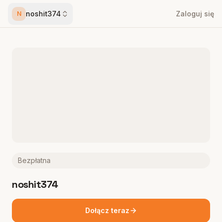
noshit374
Zaloguj się
N
Bezpłatna
noshit374
Dołącz teraz