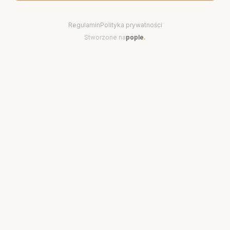
Regulamin
Polityka prywatności
Stworzone na
pople
.