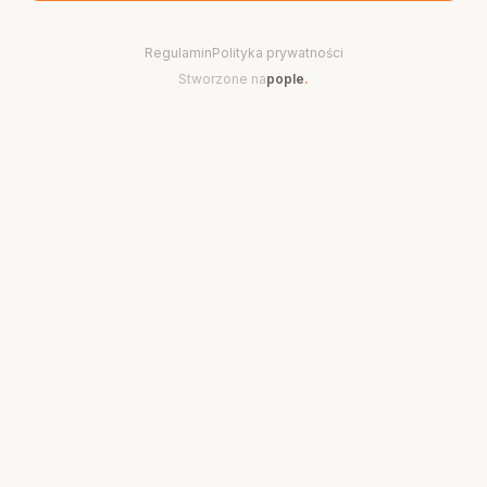
Regulamin
Polityka prywatności
Stworzone na
pople
.