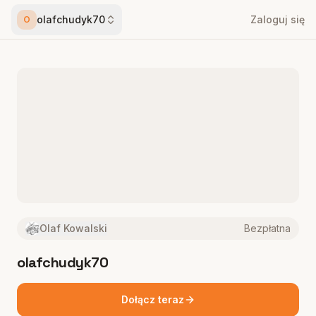
olafchudyk70
Zaloguj się
O
Olaf Kowalski
Bezpłatna
olafchudyk70
Dołącz teraz