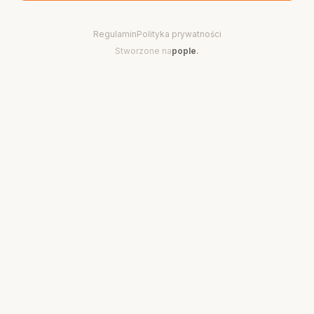
Regulamin
Polityka prywatności
Stworzone na
pople
.