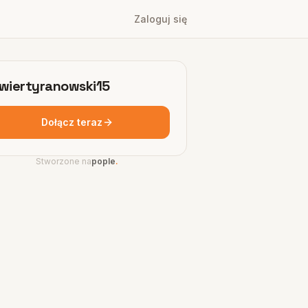
Zaloguj się
iwiertyranowski15
Dołącz teraz
Stworzone na
pople
.