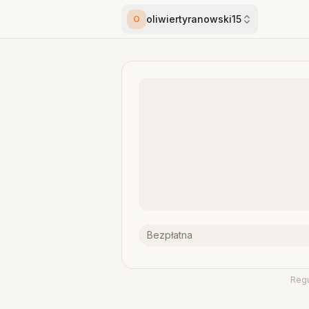
oliwiertyranowski15
O
Bezpłatna
Reg