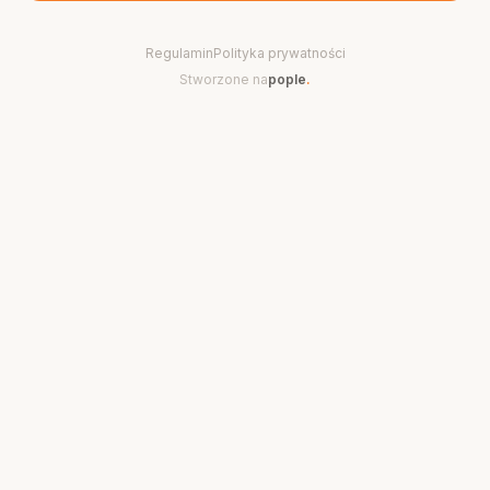
Regulamin
Polityka prywatności
Stworzone na
pople
.