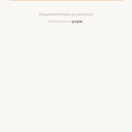
Regulamin
Polityka prywatności
Stworzone na
pople
.