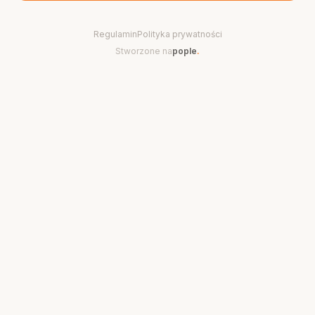
Regulamin
Polityka prywatności
Stworzone na
pople
.