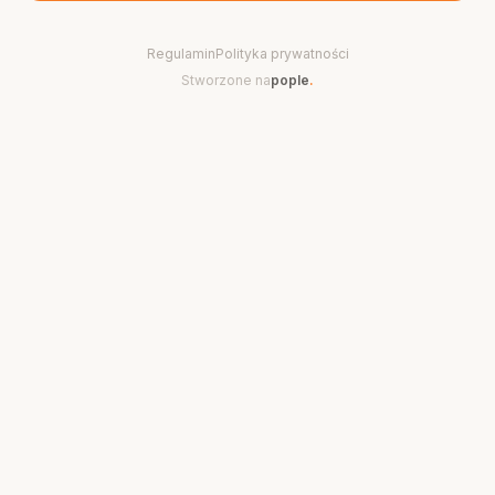
Regulamin
Polityka prywatności
Stworzone na
pople
.