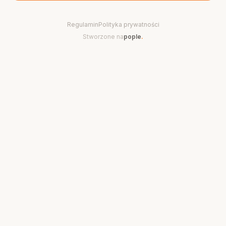
Regulamin
Polityka prywatności
Stworzone na
pople
.