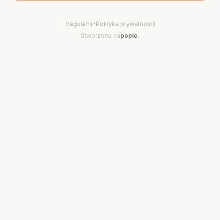
Regulamin
Polityka prywatności
Stworzone na
pople
.