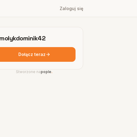
Zaloguj się
molykdominik42
Dołącz teraz
Stworzone na
pople
.