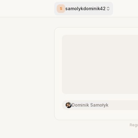
samolykdominik42
S
Dominik Samołyk
Reg