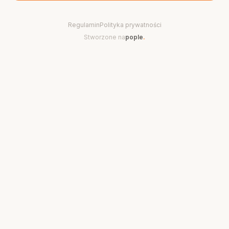
Regulamin
Polityka prywatności
Stworzone na
pople
.