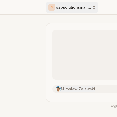
sapsolutionsmanager
S
Miroslaw Zelewski
Reg