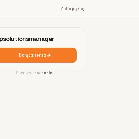
Zaloguj się
psolutionsmanager
Dołącz teraz
Stworzone na
pople
.