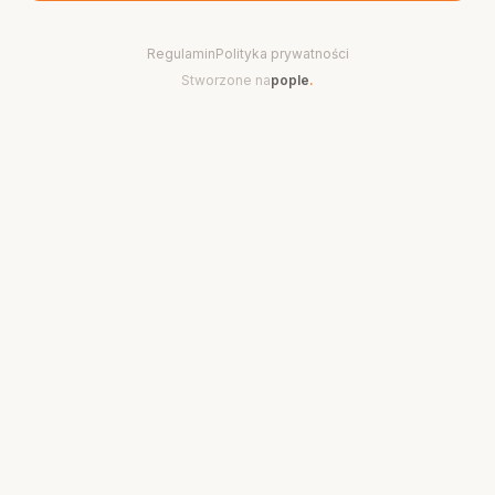
Regulamin
Polityka prywatności
Stworzone na
pople
.