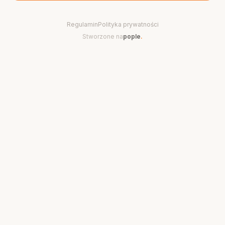
Regulamin
Polityka prywatności
Stworzone na
pople
.