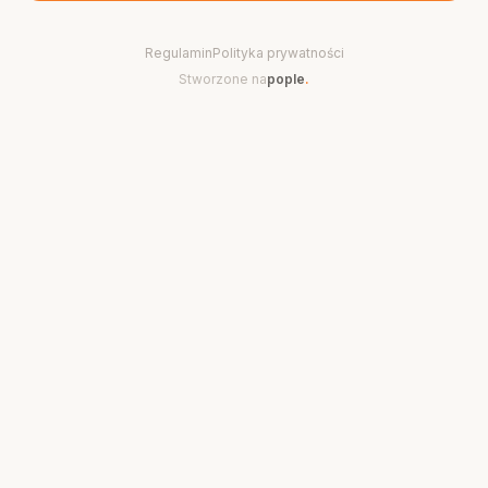
Regulamin
Polityka prywatności
Stworzone na
pople
.