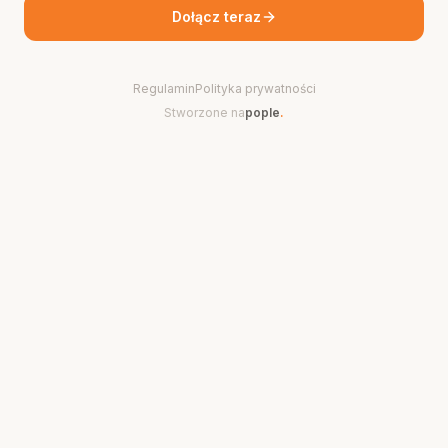
Dołącz teraz
Regulamin
Polityka prywatności
Stworzone na
pople
.