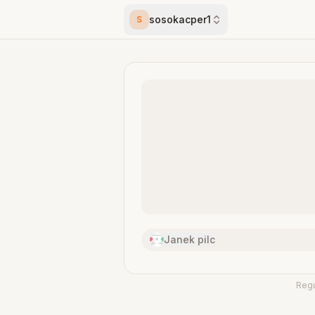
sosokacper1
S
Janek pilc
Reg