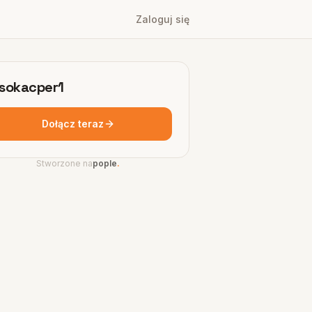
Zaloguj się
sokacper1
Dołącz teraz
Stworzone na
pople
.