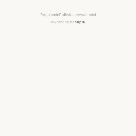
Regulamin
Polityka prywatności
Stworzone na
pople
.