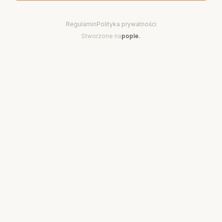
Regulamin
Polityka prywatności
Stworzone na
pople
.