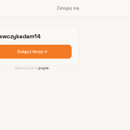
Zaloguj się
zewczykadam14
Dołącz teraz
Stworzone na
pople
.