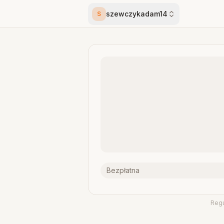
szewczykadam14
S
Bezpłatna
Reg