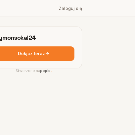
Zaloguj się
ymonsokal24
Dołącz teraz
Stworzone na
pople
.