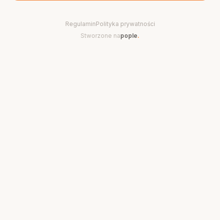
Regulamin
Polityka prywatności
Stworzone na
pople
.